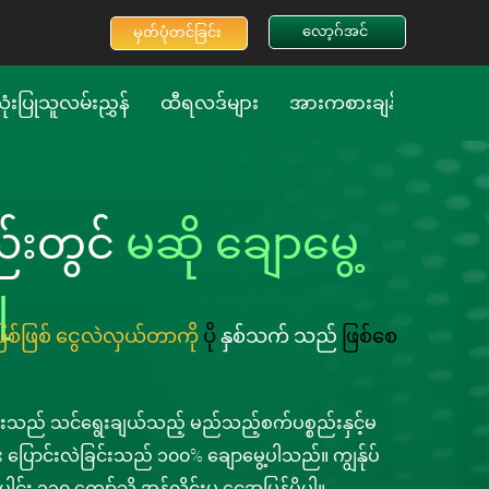
လော့ဂ်အင်
မှတ်ပုံတင်ခြင်း
ံးပြုသူလမ်းညွှန်
ထီရလဒ်များ
အားကစားချန်နယ်
သတ
်းတွင်
မဆို ချောမွေ့
ံ
ဲဖြစ်ဖြစ် ငွေလဲလှယ်တာကို
ပို
နှစ်သက်
သည်
ဖြစ်စေ
ည် သင်ရွေးချယ်သည့် မည်သည့်စက်ပစ္စည်းနှင့်မ
း ပြောင်းလဲခြင်းသည် ၁၀၀% ချောမွေ့ပါသည်။ ကျွန်ုပ်
ါင်း ၁၃၀ ကျော်သို့ အွန်လိုင်းမှ ငွေအမြန်ပို့ပါ။