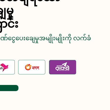
မှု
ာင်း
ဘဏ်ငွေပေးချေမှုအမျိုးမျိုးကို လက်ခံ