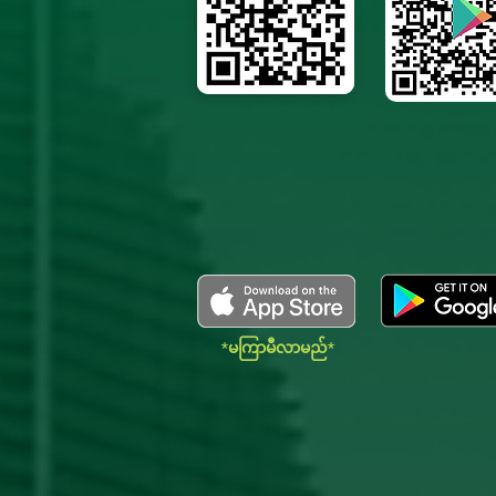
*မကြာမီလာမည်*