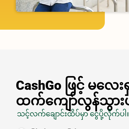
CashGo ဖြင့် မလေးရ
ထက်ကျော်လွန်သွား
သင့်လက်ချောင်းထိပ်မှာ ငွေပို့လိုက်ပါ