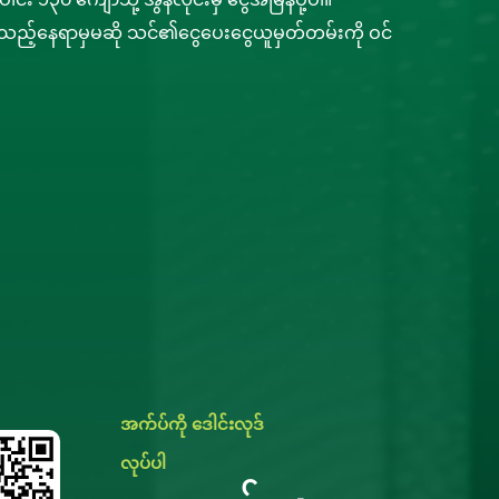
မည်သည့်နေရာမှမဆို သင်၏ငွေပေးငွေယူမှတ်တမ်းကို ဝင်
အက်ပ်ကို ဒေါင်းလုဒ်
လုပ်ပါ