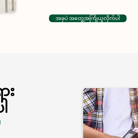
အခုပဲ အတွေ့အကြုံယူလိုက်ပါ
ှား
ပါ
။