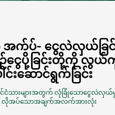
အက်ပ်- ငွေလဲလှယ်ခြင်
စဉ်ငွေပို့ခြင်းတို့ကို လွယ်
ေါင်းဆောင်ရွက်ခြင်း
နိုင်ငံသားများအတွက် လုံခြုံသောငွေလဲလှယ်မှုန
 လိုအပ်သောအချက်အလက်အားလုံး