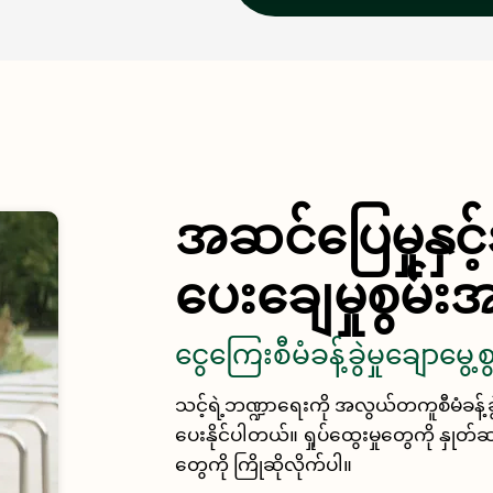
အဆင်ပြေမှုနှင့
ပေးချေမှုစွမ်း
ငွေကြေးစီမံခန့်ခွဲမှုချောမွေ့စ
သင့်ရဲ့ဘဏ္ဍာရေးကို အလွယ်တကူစီမံခန့်ခွဲန
ပေးနိုင်ပါတယ်။ ရှုပ်ထွေးမှုတွေကို နှုတ်ဆ
တွေကို ကြိုဆိုလိုက်ပါ။