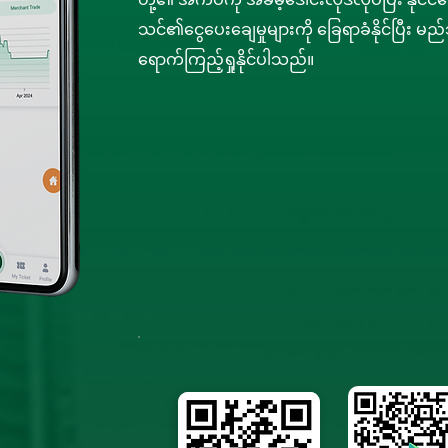
သင်၏ငွေပေးချေမှုများကို ခြေရာခံနိုင်ပြီး 
ရောက်ကြည့်ရှုနိုင်ပါသည်။