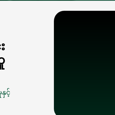
း
ကူ
ှင့်