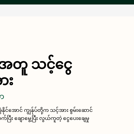
်အတူ သင့်ငွေ
အား
ွာ
ိုင်အောင် ကျွန်ုပ်တို့က သင့်အား စွမ်းဆောင်
က်ပြီး ချောမွေ့ပြီး လွယ်ကူတဲ့ ငွေပေးချေမှု