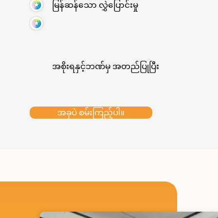
မြန်ဆန်သော လွှဲပြောင်းမှု
အစိုးရနှင့်ဘဏ်မှ အတည်ပြုပြီး
အခုပဲ စမ်းကြည့်ပါ။