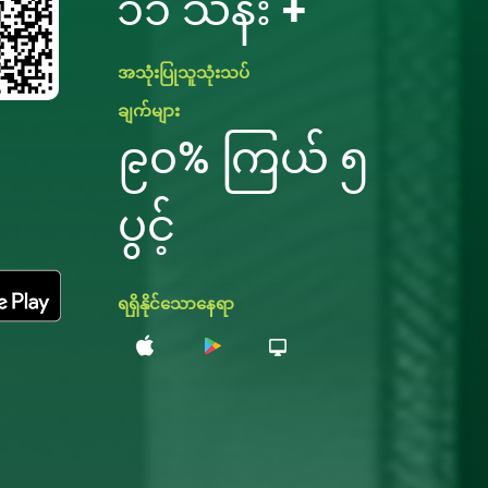
၁၁ သန်း +
အသုံးပြုသူသုံးသပ်
ချက်များ
၉၀% ကြယ် ၅
ပွင့်
ရရှိနိုင်သောနေရာ