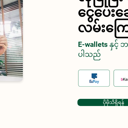
ငွေပေးချေ
လမ်းကြေ
E-wallets နှင့် 
ပါသည်
ပိုမိုသိရှိရန်