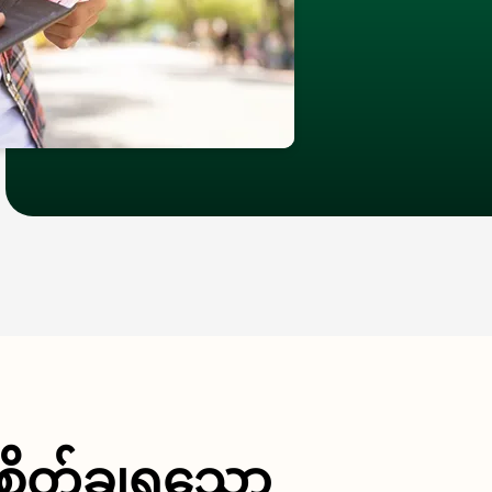
ီး စိတ်ချရသော