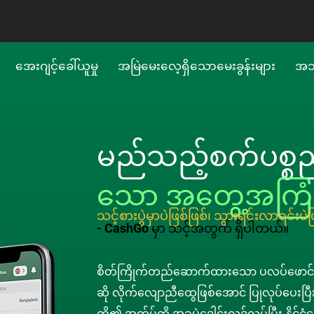
အေးဂျင့်ခေါ်ယူမှု
အမြဲမေးလေ့ရှိသောမေးခွန်းများ
အသု
မည်သည့်စက်ပစ္စည
သော
အတွေ့အကြု
သင့်စားပွဲမှာပဲဖြစ်ဖြစ်၊ သွားရင်းလာရင်းပ
- CashGo မှာ သင့်အတွက် ရှိပါတယ်။
စိတ်ကြိုက်တည်ဆောက်ထားသော ပလပ်ဖောင်းသ
ဆို လိုက်လျောညီထွေဖြစ်အောင် ပြုလုပ်ပေးပြီ
တို့၏ အက်ပ်ကို အခမဲ့ဒေါင်းလုဒ်လုပ်ပြီး နိုင်ငံပေ