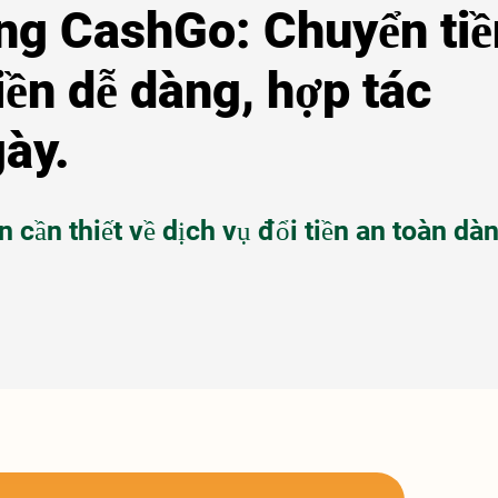
g CashGo: Chuyển tiề
iền dễ dàng, hợp tác
ày.
in cần thiết về dịch vụ đổi tiền an toàn d