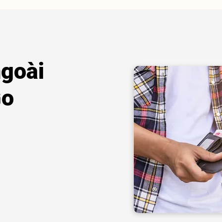
ngoài
Go