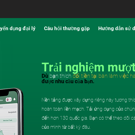
yển dụng đại lý
Câu hỏi thường gặp
Hướng dẫn sử 
Trải nghiệm
mượ
Dù
bạn
thích
đổi tiền tại bàn làm việc 
được nhu cầu của bạn.
Nền tảng được xây dựng riêng này tương thíc
hoàn toàn liền mạch. Tải ứng dụng của chúng
đến hơn 130 quốc gia. Bạn có thể theo dõi cá
của mình từ bất kỳ đâu.