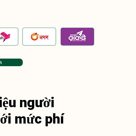
m
iệu người
với mức phí