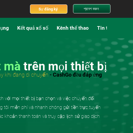
প্রবেশ করুন
Sự đăng ký
dụng
Kết quả xổ số
Kênh thể thao
Tin tức
t mà
trên mọi thiết bị
hay khi đang di chuyển
- CashGo đều đáp ứng
h với mọi thiết bị bạn chọn và việc chuyển đổi
 tôi miễn phí và nhanh chóng gửi tiền trực tuyến
c khoản thanh toán và truy cập lịch sử giao dịch