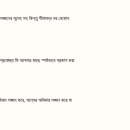
ঘনের সন্দেহ সহ কিন্তু সীমাবদ্ধ নয় যেকোন
রযোজ্য ফি আপনার কাছে স্পষ্টভাবে প্রকাশ করা
িধান লঙ্ঘন করে, অন্যের অধিকার লঙ্ঘন করে বা