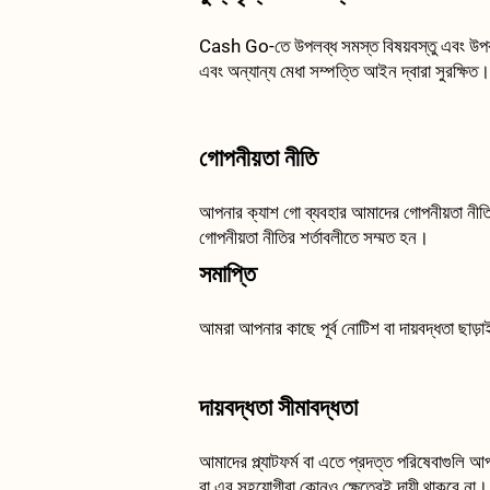
Cash Go-তে উপলব্ধ সমস্ত বিষয়বস্তু এবং উপকরণ
এবং অন্যান্য মেধা সম্পত্তি আইন দ্বারা সুরক্ষিত।
গোপনীয়তা নীতি
আপনার ক্যাশ গো ব্যবহার আমাদের গোপনীয়তা নীতির 
গোপনীয়তা নীতির শর্তাবলীতে সম্মত হন।
সমাপ্তি
আমরা আপনার কাছে পূর্ব নোটিশ বা দায়বদ্ধতা ছা
দায়বদ্ধতা সীমাবদ্ধতা
আমাদের প্ল্যাটফর্ম বা এতে প্রদত্ত পরিষেবাগুলি 
বা এর সহযোগীরা কোনও ক্ষেত্রেই দায়ী থাকবে না।