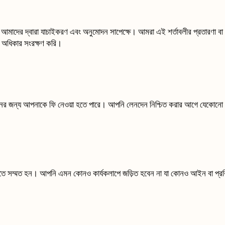
দের দ্বারা যাচাইকরণ এবং অনুমোদন সাপেক্ষে। আমরা এই শর্তাবলীর প্রতারণা বা লঙ্
র অধিকার সংরক্ষণ করি।
নের জন্য আপনাকে ফি নেওয়া হতে পারে। আপনি লেনদেন নিশ্চিত করার আগে যেকোনো প্
র করতে সম্মত হন। আপনি এমন কোনও কার্যকলাপে জড়িত হবেন না যা কোনও আইন বা প্রব