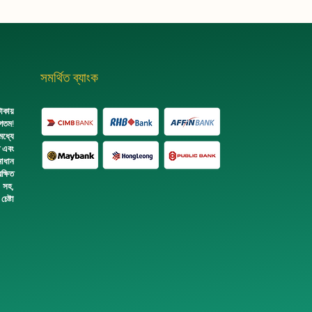
সমর্থিত ব্যাংক
াকায়
গতম!
মধ্যে
ি এবং
মাধান
ক্ষিত
 সহ,
েষ্টা