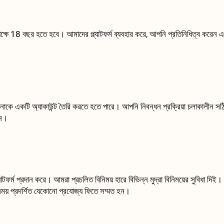
18 বছর হতে হবে। আমাদের প্ল্যাটফর্ম ব্যবহার করে, আপনি প্রতিনিধিত্ব করেন এবং ও
াকে একটি অ্যাকাউন্ট তৈরি করতে হতে পারে। আপনি নিবন্ধন প্রক্রিয়া চলাকালীন সঠিক,
হন।
যাটফর্ম প্রদান করে। আমরা প্রচলিত বিনিময় হারে বিভিন্ন মুদ্রা বিনিময়ের সুবিধা দি
ময় প্রদর্শিত যেকোনো প্রযোজ্য ফিতে সম্মত হন।