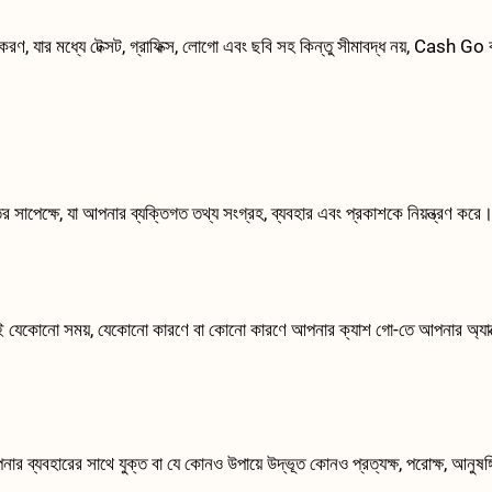
, যার মধ্যে টেক্সট, গ্রাফিক্স, লোগো এবং ছবি সহ কিন্তু সীমাবদ্ধ নয়, Cash Go 
সাপেক্ষে, যা আপনার ব্যক্তিগত তথ্য সংগ্রহ, ব্যবহার এবং প্রকাশকে নিয়ন্ত্রণ করে।
ড়াই যেকোনো সময়, যেকোনো কারণে বা কোনো কারণে আপনার ক্যাশ গো-তে আপনার অ্যাক্
আপনার ব্যবহারের সাথে যুক্ত বা যে কোনও উপায়ে উদ্ভূত কোনও প্রত্যক্ষ, পরোক্ষ, আনু