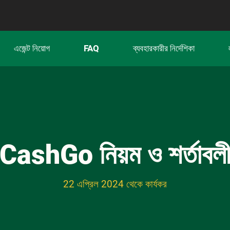
এজেন্ট নিয়োগ
FAQ
ব্যবহারকারীর নির্দেশিকা
CashGo নিয়ম ও শর্তাবল
22 এপ্রিল 2024 থেকে কার্যকর