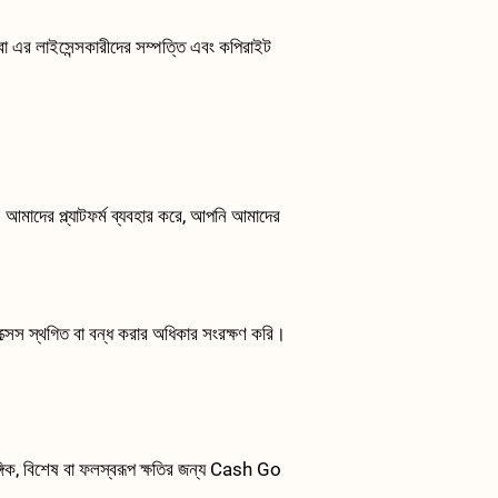
বা এর লাইসেন্সকারীদের সম্পত্তি এবং কপিরাইট
 আমাদের প্ল্যাটফর্ম ব্যবহার করে, আপনি আমাদের
সেস স্থগিত বা বন্ধ করার অধিকার সংরক্ষণ করি।
ষঙ্গিক, বিশেষ বা ফলস্বরূপ ক্ষতির জন্য Cash Go