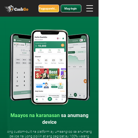
Pagpaparehistro
Mag-login
Maayos na
karanasan
sa anumang
device
Ang custom-built na platform ay umaangkop sa anumang
device na iyong pipiliin at ang paglipat ay 100% walang