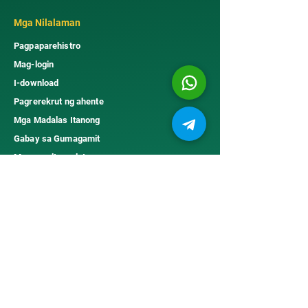
Mga Nilalaman
Pagpaparehistro
Mag-login
I-download
Pagrerekrut ng ahente
Mga Madalas Itanong
Gabay sa Gumagamit
Mga resulta ng loterya
Kanal ng Palakasan
Balita
Tungkol sa CashGo
Maligayang pagdating sa CashGo, ang Malaysian
Ringgit (MYR) patungong Bangladeshi Taka (BDT)
currency exchange app! Nag-aalok ang aming app ng
maayos at mahusay na solusyon para sa mga indibidwal
at negosyong naghahanap ng paraan para sa
pagpapalitan ng pera sa pagitan ng dalawang masiglang